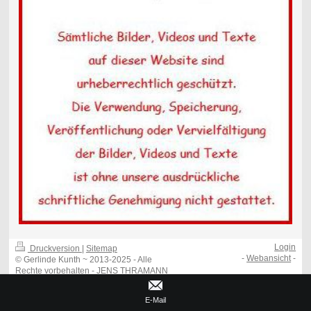
Login
Druckversion
|
Sitemap
-
Webansicht
-
© Gerlinde Kunth ~ 2013-2025 - Alle
Rechte vorbehalten - JENS THRAMANN
INTERNETMEDIEN
E-Mail