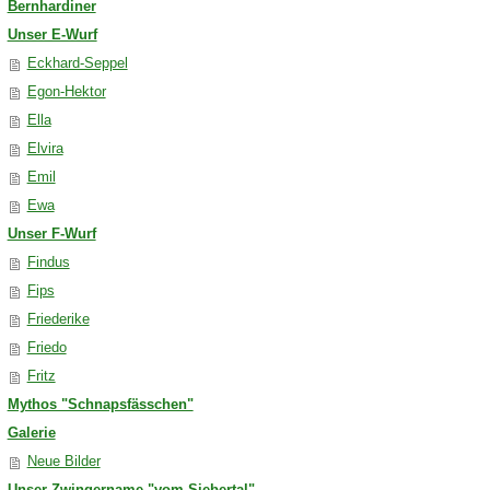
Bernhardiner
Unser E-Wurf
Eckhard-Seppel
Egon-Hektor
Ella
Elvira
Emil
Ewa
Unser F-Wurf
Findus
Fips
Friederike
Friedo
Fritz
Mythos "Schnapsfässchen"
Galerie
Neue Bilder
Unser Zwingername "vom Siebertal"