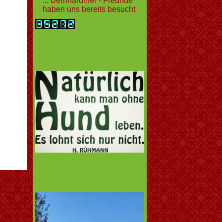
... Bernhardiner - Freunde
haben uns bereits besucht